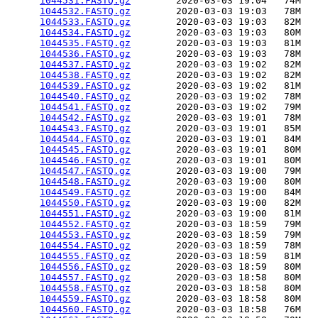
1044531.FASTQ.gz
        2020-03-03 19:04   74M  

1044532.FASTQ.gz
        2020-03-03 19:03   78M  

1044533.FASTQ.gz
        2020-03-03 19:03   82M  

1044534.FASTQ.gz
        2020-03-03 19:03   80M  

1044535.FASTQ.gz
        2020-03-03 19:03   81M  

1044536.FASTQ.gz
        2020-03-03 19:03   78M  

1044537.FASTQ.gz
        2020-03-03 19:02   82M  

1044538.FASTQ.gz
        2020-03-03 19:02   82M  

1044539.FASTQ.gz
        2020-03-03 19:02   81M  

1044540.FASTQ.gz
        2020-03-03 19:02   78M  

1044541.FASTQ.gz
        2020-03-03 19:02   79M  

1044542.FASTQ.gz
        2020-03-03 19:01   78M  

1044543.FASTQ.gz
        2020-03-03 19:01   85M  

1044544.FASTQ.gz
        2020-03-03 19:01   84M  

1044545.FASTQ.gz
        2020-03-03 19:01   80M  

1044546.FASTQ.gz
        2020-03-03 19:01   80M  

1044547.FASTQ.gz
        2020-03-03 19:00   79M  

1044548.FASTQ.gz
        2020-03-03 19:00   80M  

1044549.FASTQ.gz
        2020-03-03 19:00   84M  

1044550.FASTQ.gz
        2020-03-03 19:00   82M  

1044551.FASTQ.gz
        2020-03-03 19:00   81M  

1044552.FASTQ.gz
        2020-03-03 18:59   79M  

1044553.FASTQ.gz
        2020-03-03 18:59   79M  

1044554.FASTQ.gz
        2020-03-03 18:59   78M  

1044555.FASTQ.gz
        2020-03-03 18:59   81M  

1044556.FASTQ.gz
        2020-03-03 18:59   80M  

1044557.FASTQ.gz
        2020-03-03 18:58   80M  

1044558.FASTQ.gz
        2020-03-03 18:58   80M  

1044559.FASTQ.gz
        2020-03-03 18:58   80M  

1044560.FASTQ.gz
        2020-03-03 18:58   76M  
