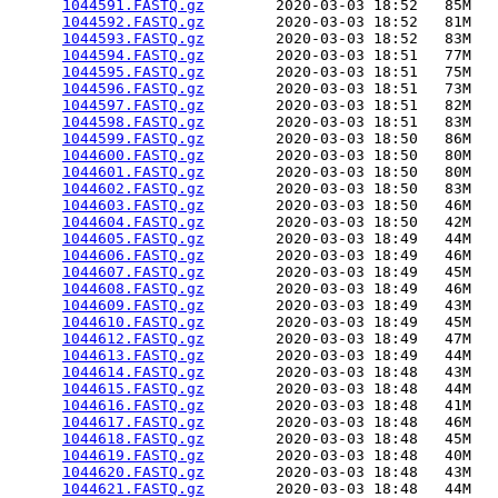
1044591.FASTQ.gz
        2020-03-03 18:52   85M  

1044592.FASTQ.gz
        2020-03-03 18:52   81M  

1044593.FASTQ.gz
        2020-03-03 18:52   83M  

1044594.FASTQ.gz
        2020-03-03 18:51   77M  

1044595.FASTQ.gz
        2020-03-03 18:51   75M  

1044596.FASTQ.gz
        2020-03-03 18:51   73M  

1044597.FASTQ.gz
        2020-03-03 18:51   82M  

1044598.FASTQ.gz
        2020-03-03 18:51   83M  

1044599.FASTQ.gz
        2020-03-03 18:50   86M  

1044600.FASTQ.gz
        2020-03-03 18:50   80M  

1044601.FASTQ.gz
        2020-03-03 18:50   80M  

1044602.FASTQ.gz
        2020-03-03 18:50   83M  

1044603.FASTQ.gz
        2020-03-03 18:50   46M  

1044604.FASTQ.gz
        2020-03-03 18:50   42M  

1044605.FASTQ.gz
        2020-03-03 18:49   44M  

1044606.FASTQ.gz
        2020-03-03 18:49   46M  

1044607.FASTQ.gz
        2020-03-03 18:49   45M  

1044608.FASTQ.gz
        2020-03-03 18:49   46M  

1044609.FASTQ.gz
        2020-03-03 18:49   43M  

1044610.FASTQ.gz
        2020-03-03 18:49   45M  

1044612.FASTQ.gz
        2020-03-03 18:49   47M  

1044613.FASTQ.gz
        2020-03-03 18:49   44M  

1044614.FASTQ.gz
        2020-03-03 18:48   43M  

1044615.FASTQ.gz
        2020-03-03 18:48   44M  

1044616.FASTQ.gz
        2020-03-03 18:48   41M  

1044617.FASTQ.gz
        2020-03-03 18:48   46M  

1044618.FASTQ.gz
        2020-03-03 18:48   45M  

1044619.FASTQ.gz
        2020-03-03 18:48   40M  

1044620.FASTQ.gz
        2020-03-03 18:48   43M  

1044621.FASTQ.gz
        2020-03-03 18:48   44M  
