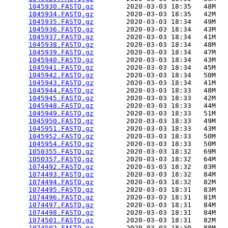
1045930.FASTQ.gz
        2020-03-03 18:35   48M  

1045934.FASTQ.gz
        2020-03-03 18:35   42M  

1045935.FASTQ.gz
        2020-03-03 18:34   49M  

1045936.FASTQ.gz
        2020-03-03 18:34   43M  

1045937.FASTQ.gz
        2020-03-03 18:34   41M  

1045938.FASTQ.gz
        2020-03-03 18:34   48M  

1045939.FASTQ.gz
        2020-03-03 18:34   47M  

1045940.FASTQ.gz
        2020-03-03 18:34   43M  

1045941.FASTQ.gz
        2020-03-03 18:34   45M  

1045942.FASTQ.gz
        2020-03-03 18:34   50M  

1045943.FASTQ.gz
        2020-03-03 18:34   41M  

1045944.FASTQ.gz
        2020-03-03 18:33   48M  

1045945.FASTQ.gz
        2020-03-03 18:33   42M  

1045948.FASTQ.gz
        2020-03-03 18:33   44M  

1045949.FASTQ.gz
        2020-03-03 18:33   51M  

1045950.FASTQ.gz
        2020-03-03 18:33   49M  

1045951.FASTQ.gz
        2020-03-03 18:33   43M  

1045952.FASTQ.gz
        2020-03-03 18:33   50M  

1045954.FASTQ.gz
        2020-03-03 18:33   50M  

1050355.FASTQ.gz
        2020-03-03 18:32   69M  

1050357.FASTQ.gz
        2020-03-03 18:32   64M  

1074492.FASTQ.gz
        2020-03-03 18:32   83M  

1074493.FASTQ.gz
        2020-03-03 18:32   84M  

1074494.FASTQ.gz
        2020-03-03 18:32   82M  

1074495.FASTQ.gz
        2020-03-03 18:31   83M  

1074496.FASTQ.gz
        2020-03-03 18:31   81M  

1074497.FASTQ.gz
        2020-03-03 18:31   84M  

1074498.FASTQ.gz
        2020-03-03 18:31   84M  

1074501.FASTQ.gz
        2020-03-03 18:31   82M  

1074502.FASTQ.gz
        2020-03-03 18:30   88M  
