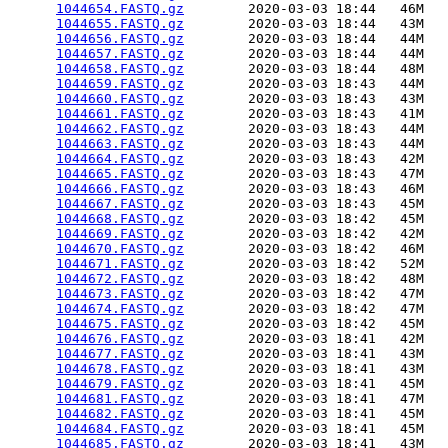
1044654.FASTQ.gz
        2020-03-03 18:44   46M  

1044655.FASTQ.gz
        2020-03-03 18:44   43M  

1044656.FASTQ.gz
        2020-03-03 18:44   44M  

1044657.FASTQ.gz
        2020-03-03 18:44   44M  

1044658.FASTQ.gz
        2020-03-03 18:44   48M  

1044659.FASTQ.gz
        2020-03-03 18:43   44M  

1044660.FASTQ.gz
        2020-03-03 18:43   43M  

1044661.FASTQ.gz
        2020-03-03 18:43   41M  

1044662.FASTQ.gz
        2020-03-03 18:43   44M  

1044663.FASTQ.gz
        2020-03-03 18:43   44M  

1044664.FASTQ.gz
        2020-03-03 18:43   42M  

1044665.FASTQ.gz
        2020-03-03 18:43   47M  

1044666.FASTQ.gz
        2020-03-03 18:43   46M  

1044667.FASTQ.gz
        2020-03-03 18:43   45M  

1044668.FASTQ.gz
        2020-03-03 18:42   45M  

1044669.FASTQ.gz
        2020-03-03 18:42   42M  

1044670.FASTQ.gz
        2020-03-03 18:42   46M  

1044671.FASTQ.gz
        2020-03-03 18:42   52M  

1044672.FASTQ.gz
        2020-03-03 18:42   48M  

1044673.FASTQ.gz
        2020-03-03 18:42   47M  

1044674.FASTQ.gz
        2020-03-03 18:42   47M  

1044675.FASTQ.gz
        2020-03-03 18:42   45M  

1044676.FASTQ.gz
        2020-03-03 18:41   42M  

1044677.FASTQ.gz
        2020-03-03 18:41   43M  

1044678.FASTQ.gz
        2020-03-03 18:41   43M  

1044679.FASTQ.gz
        2020-03-03 18:41   45M  

1044681.FASTQ.gz
        2020-03-03 18:41   47M  

1044682.FASTQ.gz
        2020-03-03 18:41   45M  

1044684.FASTQ.gz
        2020-03-03 18:41   45M  

1044685.FASTQ.gz
        2020-03-03 18:41   43M  
