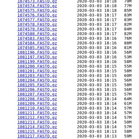
1074573.FASTQ.gz
        2020-03-03 18:18   79M  

1074574.FASTQ.gz
        2020-03-03 18:18   77M  

1074575.FASTQ.gz
        2020-03-03 18:18   85M  

1074576.FASTQ.gz
        2020-03-03 18:17   83M  

1074577.FASTQ.gz
        2020-03-03 18:17   83M  

1074578.FASTQ.gz
        2020-03-03 18:17   82M  

1074579.FASTQ.gz
        2020-03-03 18:17   84M  

1074580.FASTQ.gz
        2020-03-03 18:17   82M  

1074583.FASTQ.gz
        2020-03-03 18:16   76M  

1074584.FASTQ.gz
        2020-03-03 18:16   88M  

1074585.FASTQ.gz
        2020-03-03 18:16   81M  

1081196.FASTQ.gz
        2020-03-03 18:16   56M  

1081197.FASTQ.gz
        2020-03-03 18:16   53M  

1081199.FASTQ.gz
        2020-03-03 18:16   58M  

1081200.FASTQ.gz
        2020-03-03 18:15   55M  

1081201.FASTQ.gz
        2020-03-03 18:15   58M  

1081203.FASTQ.gz
        2020-03-03 18:15   60M  

1081204.FASTQ.gz
        2020-03-03 18:15   56M  

1081205.FASTQ.gz
        2020-03-03 18:15   58M  

1081206.FASTQ.gz
        2020-03-03 18:15   56M  

1081207.FASTQ.gz
        2020-03-03 18:15   57M  

1081208.FASTQ.gz
        2020-03-03 18:14   64M  

1081209.FASTQ.gz
        2020-03-03 18:14   61M  

1081210.FASTQ.gz
        2020-03-03 18:14   57M  

1081211.FASTQ.gz
        2020-03-03 18:14   57M  

1081212.FASTQ.gz
        2020-03-03 18:14   57M  

1081213.FASTQ.gz
        2020-03-03 18:14   50M  

1081214.FASTQ.gz
        2020-03-03 18:14   57M  

1081215.FASTQ.gz
        2020-03-03 18:13   58M  

1081217.FASTQ.gz
        2020-03-03 18:13   59M  
