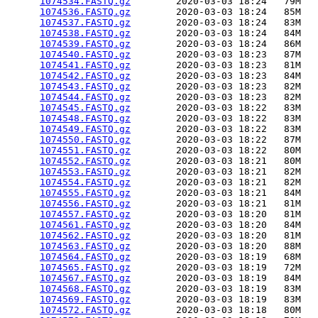
1074534.FASTQ.gz
        2020-03-03 18:24   79M  

1074536.FASTQ.gz
        2020-03-03 18:24   85M  

1074537.FASTQ.gz
        2020-03-03 18:24   83M  

1074538.FASTQ.gz
        2020-03-03 18:24   84M  

1074539.FASTQ.gz
        2020-03-03 18:24   86M  

1074540.FASTQ.gz
        2020-03-03 18:23   87M  

1074541.FASTQ.gz
        2020-03-03 18:23   81M  

1074542.FASTQ.gz
        2020-03-03 18:23   84M  

1074543.FASTQ.gz
        2020-03-03 18:23   82M  

1074544.FASTQ.gz
        2020-03-03 18:23   82M  

1074545.FASTQ.gz
        2020-03-03 18:22   83M  

1074548.FASTQ.gz
        2020-03-03 18:22   83M  

1074549.FASTQ.gz
        2020-03-03 18:22   83M  

1074550.FASTQ.gz
        2020-03-03 18:22   87M  

1074551.FASTQ.gz
        2020-03-03 18:22   80M  

1074552.FASTQ.gz
        2020-03-03 18:21   80M  

1074553.FASTQ.gz
        2020-03-03 18:21   82M  

1074554.FASTQ.gz
        2020-03-03 18:21   82M  

1074555.FASTQ.gz
        2020-03-03 18:21   84M  

1074556.FASTQ.gz
        2020-03-03 18:21   81M  

1074557.FASTQ.gz
        2020-03-03 18:20   81M  

1074561.FASTQ.gz
        2020-03-03 18:20   84M  

1074562.FASTQ.gz
        2020-03-03 18:20   81M  

1074563.FASTQ.gz
        2020-03-03 18:20   88M  

1074564.FASTQ.gz
        2020-03-03 18:19   68M  

1074565.FASTQ.gz
        2020-03-03 18:19   72M  

1074567.FASTQ.gz
        2020-03-03 18:19   84M  

1074568.FASTQ.gz
        2020-03-03 18:19   83M  

1074569.FASTQ.gz
        2020-03-03 18:19   83M  

1074572.FASTQ.gz
        2020-03-03 18:18   80M  
