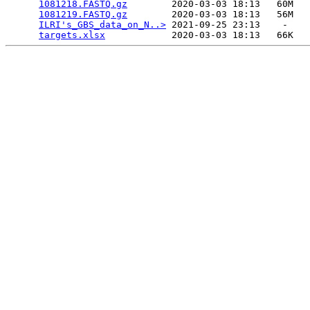
1081218.FASTQ.gz
        2020-03-03 18:13   60M  

1081219.FASTQ.gz
        2020-03-03 18:13   56M  

ILRI's_GBS_data_on_N..>
 2021-09-25 23:13    -   

targets.xlsx