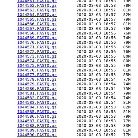
1044561.FASTQ.gz
        2020-03-03 18:58   79M  

1044562.FASTQ.gz
        2020-03-03 18:58   78M  

1044563.FASTQ.gz
        2020-03-03 18:57   81M  

1044564.FASTQ.gz
        2020-03-03 18:57   82M  

1044565.FASTQ.gz
        2020-03-03 18:57   79M  

1044566.FASTQ.gz
        2020-03-03 18:57   81M  

1044567.FASTQ.gz
        2020-03-03 18:57   76M  

1044568.FASTQ.gz
        2020-03-03 18:56   76M  

1044569.FASTQ.gz
        2020-03-03 18:56   74M  

1044570.FASTQ.gz
        2020-03-03 18:56   79M  

1044571.FASTQ.gz
        2020-03-03 18:56   85M  

1044572.FASTQ.gz
        2020-03-03 18:56   76M  

1044573.FASTQ.gz
        2020-03-03 18:55   80M  

1044574.FASTQ.gz
        2020-03-03 18:55   80M  

1044575.FASTQ.gz
        2020-03-03 18:55   78M  

1044576.FASTQ.gz
        2020-03-03 18:55   81M  

1044577.FASTQ.gz
        2020-03-03 18:55   85M  

1044578.FASTQ.gz
        2020-03-03 18:54   77M  

1044579.FASTQ.gz
        2020-03-03 18:54   74M  

1044580.FASTQ.gz
        2020-03-03 18:54   75M  

1044581.FASTQ.gz
        2020-03-03 18:54   79M  

1044582.FASTQ.gz
        2020-03-03 18:54   74M  

1044583.FASTQ.gz
        2020-03-03 18:54   81M  

1044584.FASTQ.gz
        2020-03-03 18:53   82M  

1044585.FASTQ.gz
        2020-03-03 18:53   81M  

1044586.FASTQ.gz
        2020-03-03 18:53   79M  

1044587.FASTQ.gz
        2020-03-03 18:53   77M  

1044588.FASTQ.gz
        2020-03-03 18:53   83M  

1044589.FASTQ.gz
        2020-03-03 18:52   81M  

1044590.FASTQ.gz
        2020-03-03 18:52   77M  
