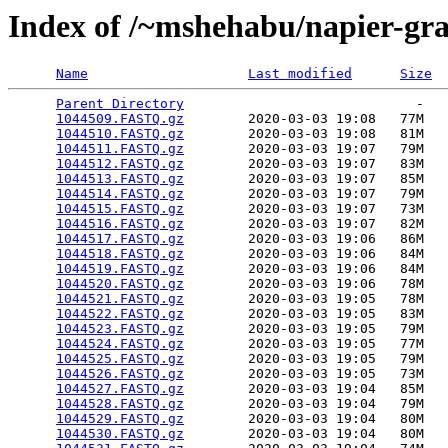
Index of /~mshehabu/napier-gr
Name
Last modified
Size
Parent Directory
                             -   

1044509.FASTQ.gz
        2020-03-03 19:08   77M  

1044510.FASTQ.gz
        2020-03-03 19:08   81M  

1044511.FASTQ.gz
        2020-03-03 19:07   79M  

1044512.FASTQ.gz
        2020-03-03 19:07   83M  

1044513.FASTQ.gz
        2020-03-03 19:07   85M  

1044514.FASTQ.gz
        2020-03-03 19:07   79M  

1044515.FASTQ.gz
        2020-03-03 19:07   73M  

1044516.FASTQ.gz
        2020-03-03 19:07   82M  

1044517.FASTQ.gz
        2020-03-03 19:06   86M  

1044518.FASTQ.gz
        2020-03-03 19:06   84M  

1044519.FASTQ.gz
        2020-03-03 19:06   84M  

1044520.FASTQ.gz
        2020-03-03 19:06   78M  

1044521.FASTQ.gz
        2020-03-03 19:05   78M  

1044522.FASTQ.gz
        2020-03-03 19:05   83M  

1044523.FASTQ.gz
        2020-03-03 19:05   79M  

1044524.FASTQ.gz
        2020-03-03 19:05   77M  

1044525.FASTQ.gz
        2020-03-03 19:05   79M  

1044526.FASTQ.gz
        2020-03-03 19:05   73M  

1044527.FASTQ.gz
        2020-03-03 19:04   85M  

1044528.FASTQ.gz
        2020-03-03 19:04   79M  

1044529.FASTQ.gz
        2020-03-03 19:04   80M  

1044530.FASTQ.gz
        2020-03-03 19:04   80M  
