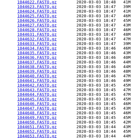
1044622.FASTQ.gz
        2020-03-03 18:48   41M  

1044623.FASTQ.gz
        2020-03-03 18:47   39M  

1044624.FASTQ.gz
        2020-03-03 18:47   41M  

1044625.FASTQ.gz
        2020-03-03 18:47   46M  

1044626.FASTQ.gz
        2020-03-03 18:47   45M  

1044627.FASTQ.gz
        2020-03-03 18:47   43M  

1044628.FASTQ.gz
        2020-03-03 18:47   46M  

1044631.FASTQ.gz
        2020-03-03 18:47   48M  

1044632.FASTQ.gz
        2020-03-03 18:47   47M  

1044633.FASTQ.gz
        2020-03-03 18:47   39M  

1044634.FASTQ.gz
        2020-03-03 18:46   46M  

1044635.FASTQ.gz
        2020-03-03 18:46   43M  

1044636.FASTQ.gz
        2020-03-03 18:46   40M  

1044637.FASTQ.gz
        2020-03-03 18:46   44M  

1044638.FASTQ.gz
        2020-03-03 18:46   44M  

1044639.FASTQ.gz
        2020-03-03 18:46   48M  

1044640.FASTQ.gz
        2020-03-03 18:46   47M  

1044641.FASTQ.gz
        2020-03-03 18:46   49M  

1044642.FASTQ.gz
        2020-03-03 18:45   45M  

1044643.FASTQ.gz
        2020-03-03 18:45   47M  

1044644.FASTQ.gz
        2020-03-03 18:45   47M  

1044645.FASTQ.gz
        2020-03-03 18:45   45M  

1044646.FASTQ.gz
        2020-03-03 18:45   46M  

1044647.FASTQ.gz
        2020-03-03 18:45   43M  

1044648.FASTQ.gz
        2020-03-03 18:45   46M  

1044649.FASTQ.gz
        2020-03-03 18:45   45M  

1044650.FASTQ.gz
        2020-03-03 18:45   42M  

1044651.FASTQ.gz
        2020-03-03 18:44   43M  

1044652.FASTQ.gz
        2020-03-03 18:44   45M  

1044653.FASTQ.gz
        2020-03-03 18:44   44M  
