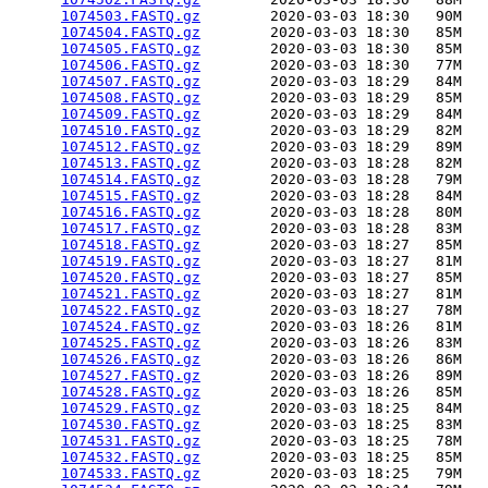
1074503.FASTQ.gz
        2020-03-03 18:30   90M  

1074504.FASTQ.gz
        2020-03-03 18:30   85M  

1074505.FASTQ.gz
        2020-03-03 18:30   85M  

1074506.FASTQ.gz
        2020-03-03 18:30   77M  

1074507.FASTQ.gz
        2020-03-03 18:29   84M  

1074508.FASTQ.gz
        2020-03-03 18:29   85M  

1074509.FASTQ.gz
        2020-03-03 18:29   84M  

1074510.FASTQ.gz
        2020-03-03 18:29   82M  

1074512.FASTQ.gz
        2020-03-03 18:29   89M  

1074513.FASTQ.gz
        2020-03-03 18:28   82M  

1074514.FASTQ.gz
        2020-03-03 18:28   79M  

1074515.FASTQ.gz
        2020-03-03 18:28   84M  

1074516.FASTQ.gz
        2020-03-03 18:28   80M  

1074517.FASTQ.gz
        2020-03-03 18:28   83M  

1074518.FASTQ.gz
        2020-03-03 18:27   85M  

1074519.FASTQ.gz
        2020-03-03 18:27   81M  

1074520.FASTQ.gz
        2020-03-03 18:27   85M  

1074521.FASTQ.gz
        2020-03-03 18:27   81M  

1074522.FASTQ.gz
        2020-03-03 18:27   78M  

1074524.FASTQ.gz
        2020-03-03 18:26   81M  

1074525.FASTQ.gz
        2020-03-03 18:26   83M  

1074526.FASTQ.gz
        2020-03-03 18:26   86M  

1074527.FASTQ.gz
        2020-03-03 18:26   89M  

1074528.FASTQ.gz
        2020-03-03 18:26   85M  

1074529.FASTQ.gz
        2020-03-03 18:25   84M  

1074530.FASTQ.gz
        2020-03-03 18:25   83M  

1074531.FASTQ.gz
        2020-03-03 18:25   78M  

1074532.FASTQ.gz
        2020-03-03 18:25   85M  

1074533.FASTQ.gz
        2020-03-03 18:25   79M  
