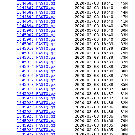
1044686.FASTQ.gz
        2020-03-03 18:41   45M  

1044687.FASTQ.gz
        2020-03-03 18:40   46M  

1044689.FASTQ.gz
        2020-03-03 18:40   44M  

1044692.FASTQ.gz
        2020-03-03 18:40   47M  

1044693.FASTQ.gz
        2020-03-03 18:40   41M  

1044694.FASTQ.gz
        2020-03-03 18:40   47M  

1045906.FASTQ.gz
        2020-03-03 18:40   80M  

1045907.FASTQ.gz
        2020-03-03 18:40   83M  

1045908.FASTQ.gz
        2020-03-03 18:40   82M  

1045909.FASTQ.gz
        2020-03-03 18:39   82M  

1045910.FASTQ.gz
        2020-03-03 18:39   82M  

1045911.FASTQ.gz
        2020-03-03 18:39   79M  

1045912.FASTQ.gz
        2020-03-03 18:39   78M  

1045913.FASTQ.gz
        2020-03-03 18:39   82M  

1045914.FASTQ.gz
        2020-03-03 18:38   78M  

1045915.FASTQ.gz
        2020-03-03 18:38   80M  

1045916.FASTQ.gz
        2020-03-03 18:38   77M  

1045917.FASTQ.gz
        2020-03-03 18:38   81M  

1045918.FASTQ.gz
        2020-03-03 18:38   85M  

1045919.FASTQ.gz
        2020-03-03 18:37   84M  

1045920.FASTQ.gz
        2020-03-03 18:37   81M  

1045921.FASTQ.gz
        2020-03-03 18:37   81M  

1045922.FASTQ.gz
        2020-03-03 18:36   82M  

1045923.FASTQ.gz
        2020-03-03 18:36   80M  

1045924.FASTQ.gz
        2020-03-03 18:36   81M  

1045925.FASTQ.gz
        2020-03-03 18:36   79M  

1045926.FASTQ.gz
        2020-03-03 18:36   79M  

1045927.FASTQ.gz
        2020-03-03 18:35   84M  

1045928.FASTQ.gz
        2020-03-03 18:35   86M  

1045929.FASTQ.gz
        2020-03-03 18:35   80M  
