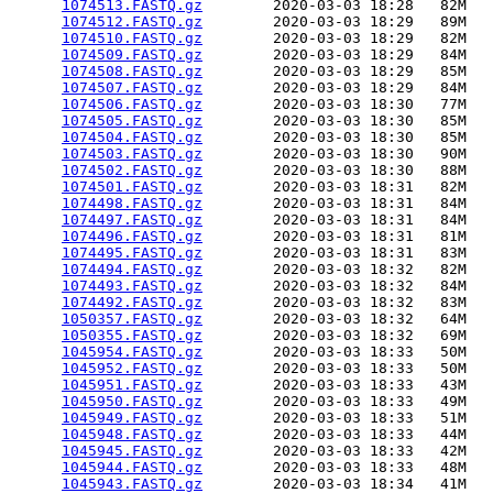
1074513.FASTQ.gz
        2020-03-03 18:28   82M  

1074512.FASTQ.gz
        2020-03-03 18:29   89M  

1074510.FASTQ.gz
        2020-03-03 18:29   82M  

1074509.FASTQ.gz
        2020-03-03 18:29   84M  

1074508.FASTQ.gz
        2020-03-03 18:29   85M  

1074507.FASTQ.gz
        2020-03-03 18:29   84M  

1074506.FASTQ.gz
        2020-03-03 18:30   77M  

1074505.FASTQ.gz
        2020-03-03 18:30   85M  

1074504.FASTQ.gz
        2020-03-03 18:30   85M  

1074503.FASTQ.gz
        2020-03-03 18:30   90M  

1074502.FASTQ.gz
        2020-03-03 18:30   88M  

1074501.FASTQ.gz
        2020-03-03 18:31   82M  

1074498.FASTQ.gz
        2020-03-03 18:31   84M  

1074497.FASTQ.gz
        2020-03-03 18:31   84M  

1074496.FASTQ.gz
        2020-03-03 18:31   81M  

1074495.FASTQ.gz
        2020-03-03 18:31   83M  

1074494.FASTQ.gz
        2020-03-03 18:32   82M  

1074493.FASTQ.gz
        2020-03-03 18:32   84M  

1074492.FASTQ.gz
        2020-03-03 18:32   83M  

1050357.FASTQ.gz
        2020-03-03 18:32   64M  

1050355.FASTQ.gz
        2020-03-03 18:32   69M  

1045954.FASTQ.gz
        2020-03-03 18:33   50M  

1045952.FASTQ.gz
        2020-03-03 18:33   50M  

1045951.FASTQ.gz
        2020-03-03 18:33   43M  

1045950.FASTQ.gz
        2020-03-03 18:33   49M  

1045949.FASTQ.gz
        2020-03-03 18:33   51M  

1045948.FASTQ.gz
        2020-03-03 18:33   44M  

1045945.FASTQ.gz
        2020-03-03 18:33   42M  

1045944.FASTQ.gz
        2020-03-03 18:33   48M  

1045943.FASTQ.gz
        2020-03-03 18:34   41M  
